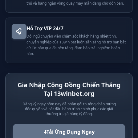
Trương** nhận thưởng 350,000 VND
thủ và hàng ngàn vòng quay may mắn đang chờ đón bạn.
Tôn** rút thành công 7,500,000 VND
Từ** trúng jackpot 65,000,000 VND
Cấn** vừa rút 400,000 VND
Hỗ Trợ VIP 24/7
🎧
Mạc** đã thắng 1,900,000 VND
Đội ngũ chuyên viên chăm sóc khách hàng nhiệt tình,
Lư** nhận thưởng 600,000 VND
chuyên nghiệp của 13win bet luôn sẵn sàng hỗ trợ bạn bất
Khổng** rút thành công 3,200,000 VND
cứ lúc nào qua đa nền tảng, đảm bảo trải nghiệm hoàn
Hà** trúng jackpot 95,000,000 VND
hảo.
Sử** vừa rút 850,000 VND
Tăng** đã thắng 8,400,000 VND
Nhan** nhận thưởng 150,000 VND
Doãn** rút thành công 9,500,000 VND
Gia Nhập Cộng Đồng Chiến Thắng
Lưu** trúng jackpot 150,000,000 VND
Tại 13winbet.org
Đăng ký ngay hôm nay để nhận gói thưởng chào mừng
độc quyền và bắt đầu hành trình chinh phục các giải
thưởng trị giá hàng tỷ đồng.
⬇️
Tải Ứng Dụng Ngay