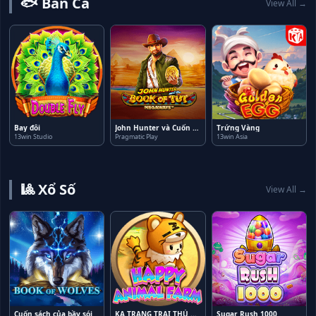
🐟 Bắn Cá
View All →
Bay đôi
John Hunter và Cuốn Sách của Tut Megaways
Trứng Vàng
13win Studio
Pragmatic Play
13win Asia
🎱 Xổ Số
View All →
Cuốn sách của bầy sói
KA TRANG TRẠI THÚ CƯNG
Sugar Rush 1000