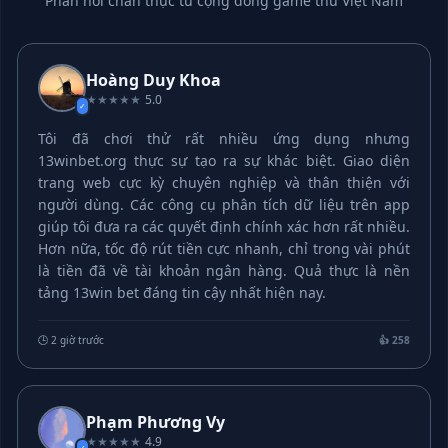
Phản hồi chân thực từ cộng đồng game thủ Việt Nam
Hoàng Duy Khoa
★★★★★
5.0
✓
Tôi đã chơi thử rất nhiều ứng dụng nhưng
13winbet.org thực sự tạo ra sự khác biệt. Giao diện
trang web cực kỳ chuyên nghiệp và thân thiện với
người dùng. Các công cụ phân tích dữ liệu trên app
giúp tôi đưa ra các quyết định chính xác hơn rất nhiều.
Hơn nữa, tốc độ rút tiền cực nhanh, chỉ trong vài phút
là tiền đã về tài khoản ngân hàng. Quả thực là nền
tảng 13win bet đáng tin cậy nhất hiện nay.
🕒 2 giờ trước
👍 258
Phạm Phương Vy
★★★★★
4.9
✓