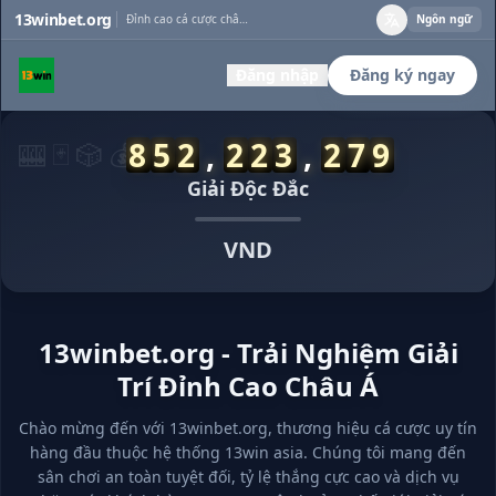
Nguyễn** vừa rút 500,000 VND
13winbet.org
Đỉnh cao cá cược châu Á
Ngôn ngữ
Trần** đã thắng 1,200,000 VND
Lê** nhận thưởng 250,000 VND
Đăng nhập
Đăng ký ngay
Phạm** rút thành công 3,000,000 VND
Hoàng** trúng jackpot 50,000,000 VND
Cá cược đỉnh
Huỳnh** vừa rút 800,000 VND
8
5
2
,
3
1
2
1
9
,
5
9
4
3
9
4
🎰 🃏 🎲 💰 🏆
cao 13win1
Phan** đã thắng 4,500,000 VND
Giải Độc Đắc
Vũ** nhận thưởng 150,000 VND
Võ** rút thành công 2,000,000 VND
VND
Đặng** trúng jackpot 15,000,000 VND
Bùi** vừa nạp 1,000,000 VND
Đỗ** đã thắng 6,200,000 VND
Hồ** nhận thưởng 500,000 VND
13winbet.org - Trải Nghiệm Giải
Ngô** rút thành công 8,500,000 VND
Trí Đỉnh Cao Châu Á
Dương** trúng jackpot 120,000,000 VND
Lý** vừa rút 350,000 VND
Chào mừng đến với 13winbet.org, thương hiệu cá cược uy tín
Đinh** đã thắng 2,800,000 VND
hàng đầu thuộc hệ thống 13win asia. Chúng tôi mang đến
Đoàn** nhận thưởng 100,000 VND
sân chơi an toàn tuyệt đối, tỷ lệ thắng cực cao và dịch vụ
Lâm** rút thành công 5,500,000 VND