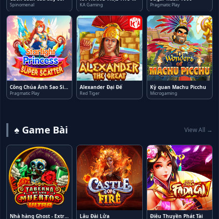
Spinomenal
KA Gaming
Pragmatic Play
Công Chúa Ánh Sao Siêu Lung Linh
Alexander Đại Đế
Kỳ quan Machu Picchu
Pragmatic Play
Red Tiger
Microgaming
♠️ Game Bài
View All →
Nhà hàng Ghost - Extreme
Lâu Đài Lửa
Điêu Thuyền Phát Tài