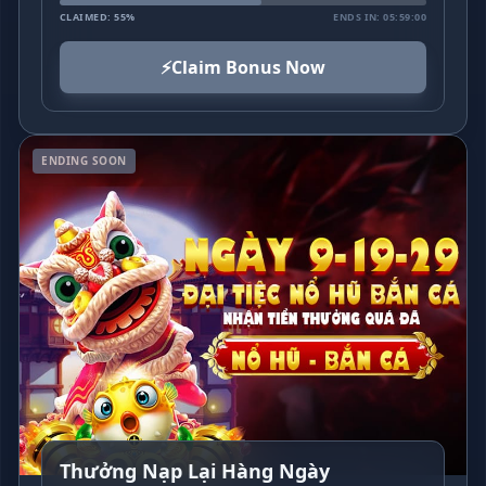
CLAIMED: 55%
ENDS IN: 05:59:00
⚡
Claim Bonus Now
ENDING SOON
Thưởng Nạp Lại Hàng Ngày