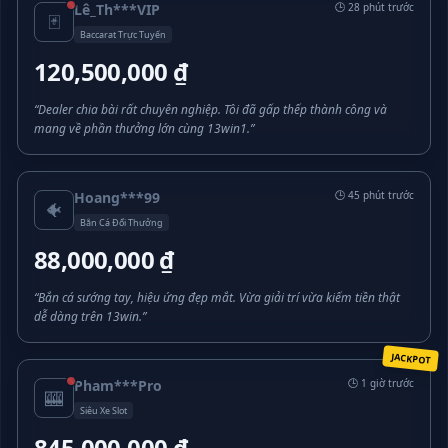
Lê_Th***VIP
🕒 28 phút trước
🃏
Baccarat Trực Tuyến
120,500,000 ₫
“Dealer chia bài rất chuyên nghiệp. Tôi đã gấp thếp thành công và
mang về phần thưởng lớn cùng 13win1.”
Hoang***99
🕒 45 phút trước
🐠
Bắn Cá Đổi Thưởng
88,000,000 ₫
“Bắn cá sướng tay, hiệu ứng đẹp mắt. Vừa giải trí vừa kiếm tiền thật
dễ dàng trên 13win.”
JACKPOT
Pham***Pro
🕒 1 giờ trước
🎰
Siêu Xe Slot
845,000,000 ₫