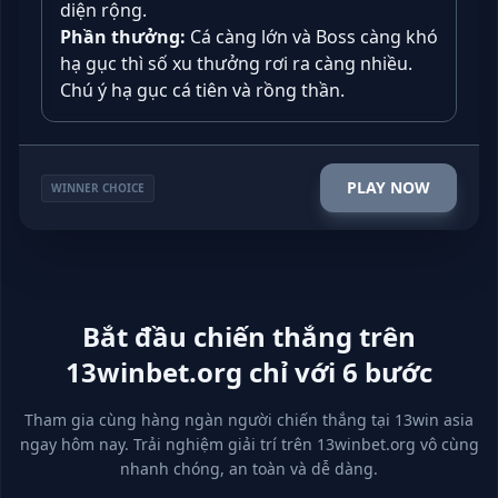
diện rộng.
Phần thưởng:
Cá càng lớn và Boss càng khó
hạ gục thì số xu thưởng rơi ra càng nhiều.
Chú ý hạ gục cá tiên và rồng thần.
PLAY NOW
WINNER CHOICE
Bắt đầu chiến thắng trên
13winbet.org chỉ với 6 bước
Tham gia cùng hàng ngàn người chiến thắng tại 13win asia
ngay hôm nay. Trải nghiệm giải trí trên 13winbet.org vô cùng
nhanh chóng, an toàn và dễ dàng.