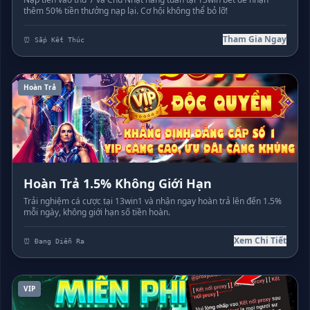
thêm 50% tiền thưởng nạp lại. Cơ hội không thể bỏ lỡ!
Tham Gia Ngay
⏰ Sắp Kết Thúc
Hoàn Trả
Hoàn Trả 1.5% Không Giới Hạn
Trải nghiệm cá cược tại 13win1 và nhận ngay hoàn trả lên đến 1.5%
mỗi ngày, không giới hạn số tiền hoàn.
Xem Chi Tiết
⏰ Đang Diễn Ra
VIP