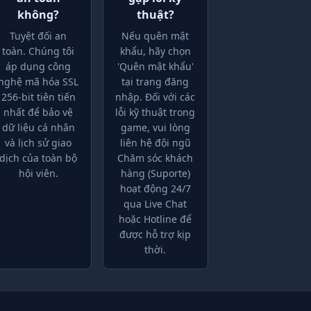
không?
thuật?
Tuyệt đối an
Nếu quên mật
toàn. Chúng tôi
khẩu, hãy chọn
áp dụng công
'Quên mật khẩu'
nghệ mã hóa SSL
tại trang đăng
256-bit tiên tiến
nhập. Đối với các
nhất để bảo vệ
lỗi kỹ thuật trong
dữ liệu cá nhân
game, vui lòng
và lịch sử giao
liên hệ đội ngũ
dịch của toàn bộ
Chăm sóc khách
hội viên.
hàng (Suporte)
hoạt động 24/7
qua Live Chat
hoặc Hotline để
được hỗ trợ kịp
thời.