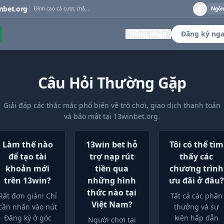
nbet.org
Đỉnh cao cá cược châu Á
Ngôn
Đăng nhập
Đăng ký ng
Câu Hỏi Thường Gặp
Giải đáp các thắc mắc phổ biến về trò chơi, giao dịch thanh toán
và bảo mật tại 13winbet.org.
Làm thế nào
13win bet hỗ
Tôi có thể tìm
để tạo tài
trợ nạp rút
thấy các
khoản mới
tiền qua
chương trình
trên 13win?
những hình
ưu đãi ở đâu?
thức nào tại
Rất đơn giản! Chỉ
Tất cả các phần
Việt Nam?
cần nhấn vào nút
thưởng và sự
Đăng ký ở góc
kiện hấp dẫn
Người chơi tại