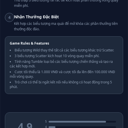
Thu thập 3 biểu tượng rải rác để kích hoạt phần thưởng vòng quay
miễn phí.
Nhận Thưởng Đặc Biệt
4
Kết hợp các biểu tượng ma quái để mở khóa các phần thưởng tiền
thưởng độc đáo.
Game Rules & Features
Biểu tượng Wild thay thế tất cả các biểu tượng khác trừ Scatter.
3 biểu tượng Scatter kích hoạt 10 vòng quay miễn phí.
Tính năng Tumble loại bỏ các biểu tượng chiến thắng và tạo ra
các kết hợp mới.
Cược tối thiểu là 1.000 VNĐ và cược tối đa lên đến 100.000 VNĐ
mỗi vòng quay.
Trò chơi có thể bị ngắt kết nối nếu không có hoạt động trong 5
phút.
5
4.9
4