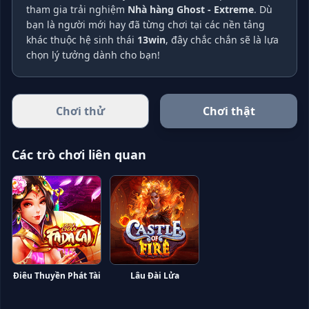
tham gia trải nghiệm
Nhà hàng Ghost - Extreme
. Dù
bạn là người mới hay đã từng chơi tại các nền tảng
khác thuộc hệ sinh thái
13win
, đây chắc chắn sẽ là lựa
chọn lý tưởng dành cho bạn!
Chơi thử
Chơi thật
Các trò chơi liên quan
Điêu Thuyền Phát Tài
Lâu Đài Lửa