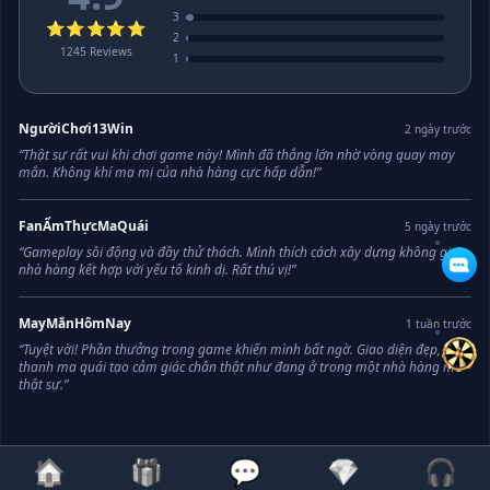
3
⭐⭐⭐⭐⭐
2
1245 Reviews
1
NgườiChơi13Win
2 ngày trước
“Thật sự rất vui khi chơi game này! Mình đã thắng lớn nhờ vòng quay may
mắn. Không khí ma mị của nhà hàng cực hấp dẫn!”
FanẨmThựcMaQuái
5 ngày trước
“Gameplay sôi động và đầy thử thách. Mình thích cách xây dựng không gian
nhà hàng kết hợp với yếu tố kinh dị. Rất thú vị!”
MayMắnHômNay
1 tuần trước
“Tuyệt vời! Phần thưởng trong game khiến mình bất ngờ. Giao diện đẹp, âm
thanh ma quái tạo cảm giác chân thật như đang ở trong một nhà hàng ma
thật sự.”
🏠
🎁
💬
💎
🎧