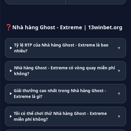
❓
Nhà hàng Ghost - Extreme | 13winbet.org
Tỷ lệ RTP của Nhà hàng Ghost - Extreme là bao
▼
nhiêu?
Nhà hàng Ghost - Extreme có vòng quay miễn phí
▼
không?
Giải thưởng cao nhất trong Nhà hàng Ghost -
▼
Extreme là gì?
Tôi có thể chơi thử Nhà hàng Ghost - Extreme
▼
miễn phí không?