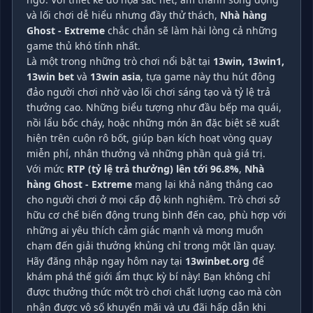
và lối chơi dễ hiểu nhưng đầy thử thách,
Nhà hàng
Ghost - Extreme
chắc chắn sẽ làm hài lòng cả những
game thủ khó tính nhất.
Là một trong những trò chơi nổi bật tại
13win, 13win1,
13win bet
và
13win asia
, tựa game này thu hút đông
đảo người chơi nhờ vào lối chơi sáng tạo và tỷ lệ trả
thưởng cao. Những biểu tượng như đầu bếp ma quái,
nồi lẩu bốc cháy, hoặc những món ăn đặc biệt sẽ xuất
hiện trên cuộn rô bốt, giúp bạn kích hoạt vòng quay
miễn phí, nhân thưởng và những phần quà giá trị.
Với mức
RTP (tỷ lệ trả thưởng) lên tới 96.8%
,
Nhà
hàng Ghost - Extreme
mang lại khả năng thắng cao
cho người chơi ở mọi cấp độ kinh nghiệm. Trò chơi sở
hữu cơ chế biến động trung bình đến cao, phù hợp với
những ai yêu thích cảm giác mạnh và mong muốn
chạm đến giải thưởng khủng chỉ trong một lần quay.
Hãy đăng nhập ngay hôm nay tại
13winbet.org
để
khám phá thế giới ẩm thực kỳ bí này! Bạn không chỉ
được thưởng thức một trò chơi chất lượng cao mà còn
nhận được vô số khuyến mãi và ưu đãi hấp dẫn khi