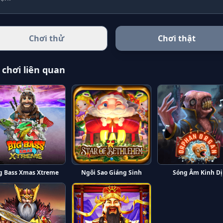
Chơi thử
Chơi thật
 chơi liên quan
g Bass Xmas Xtreme
Ngôi Sao Giáng Sinh
Sóng Âm Kinh Dị