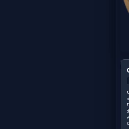
C
n
Đ
đ
V
K