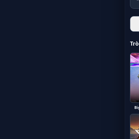
Trò
Bi