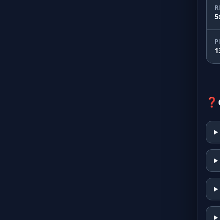
R
5
P
1
❓