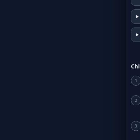
Chi
1
2
3