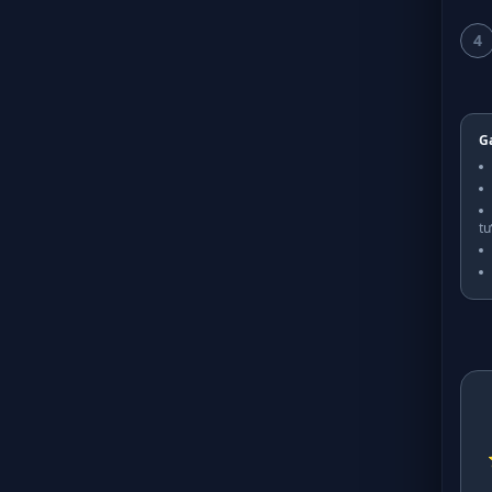
4
G
tư