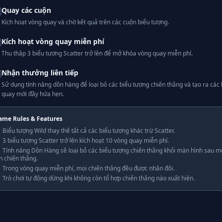
Quay các cuộn
Kích hoạt vòng quay và chờ kết quả trên các cuộn biểu tượng.
Kích hoạt vòng quay miễn phí
Thu thập 3 biểu tượng Scatter trở lên để mở khóa vòng quay miễn phí.
Nhận thưởng liên tiếp
Sử dụng tính năng dồn hàng để loại bỏ các biểu tượng chiến thắng và tạo ra các 
quay mới đầy hứa hẹn.
ame Rules & Features
Biểu tượng Wild thay thế tất cả các biểu tượng khác trừ Scatter.
3 biểu tượng Scatter trở lên kích hoạt 10 vòng quay miễn phí.
Tính năng Dồn Hàng sẽ loại bỏ các biểu tượng chiến thắng khỏi màn hình sau m
n chiến thắng.
Trong vòng quay miễn phí, mọi chiến thắng đều được nhân đôi.
Trò chơi tự động dừng khi không còn tổ hợp chiến thắng nào xuất hiện.