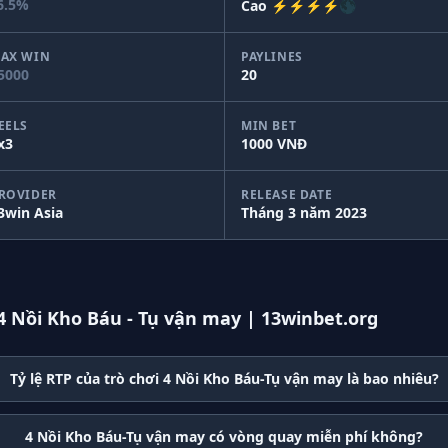
6.5%
Cao ⚡⚡⚡⚡🌑
AX WIN
PAYLINES
5000
20
EELS
MIN BET
x3
1000 VNĐ
ROVIDER
RELEASE DATE
3win Asia
Tháng 3 năm 2023
4 Nồi Kho Báu - Tụ vận may | 13winbet.org
Tỷ lệ RTP của trò chơi 4 Nồi Kho Báu-Tụ vận may là bao nhiêu?
4 Nồi Kho Báu-Tụ vận may có vòng quay miễn phí không?