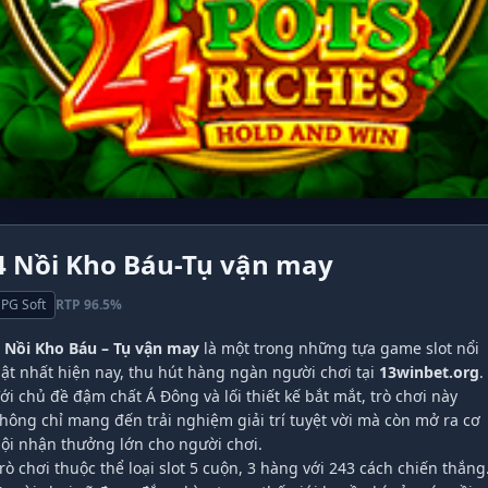
▶
4 Nồi Kho Báu-Tụ vận may
PG Soft
RTP 96.5%
 Nồi Kho Báu – Tụ vận may
là một trong những tựa game slot nổi
ật nhất hiện nay, thu hút hàng ngàn người chơi tại
13winbet.org
.
ới chủ đề đậm chất Á Đông và lối thiết kế bắt mắt, trò chơi này
hông chỉ mang đến trải nghiệm giải trí tuyệt vời mà còn mở ra cơ
ội nhận thưởng lớn cho người chơi.
rò chơi thuộc thể loại slot 5 cuộn, 3 hàng với 243 cách chiến thắng