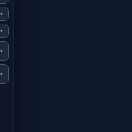
▼
▼
▼
▼