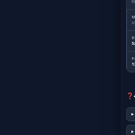
9
M
x
R
5
P
1
❓