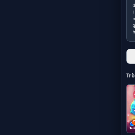
đ
H
g
h
Trò