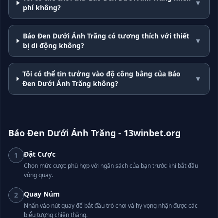
▼
phí không?
Báo Đen Dưới Ánh Trăng có tương thích với thiết
▼
bị di động không?
Tôi có thể tin tưởng vào độ công bằng của Báo
▼
Đen Dưới Ánh Trăng không?
Báo Đen Dưới Ánh Trăng - 13winbet.org
Đặt Cược
1
Chọn mức cược phù hợp với ngân sách của bạn trước khi bắt đầu
vòng quay.
Quay Núm
2
Nhấn vào nút quay để bắt đầu trò chơi và hy vọng nhận được các
biểu tượng chiến thắng.