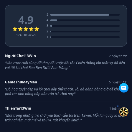
5
4.9
4
3
⭐⭐⭐⭐⭐
2
1245 Reviews
1
NgườiChơi13Win
2 ngày trước
“Ván cược cuối cùng đã thay đổi cuộc đời tôi! Chiến thắng lớn thật sự đã đến
với tôi khi chơi Báo Đen Dưới Ánh Trăng.”
GameThuMayMan
5 ngày trước
“Đồ họa tuyệt đẹp và lối chơi đầy thử thách. Tôi đã dành hàng giờ để khám
phá các tính năng hấp dẫn của trò chơi này!”
ThienTai13Win
1 tuần trước
“Một trong những trò chơi yêu thích của tôi trên 13win. Mỗi lần quay là một
trải nghiệm mới mẻ và thú vị. Rất khuyến khích!”