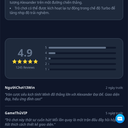
tượng Alexander trên một đường chiến thắng.
Trò chơi có thể được kích hoạt lại tự động trong chế độ Turbo để
tăng nhịp độ trải nghiệm.
5
4.9
4
3
⭐⭐⭐⭐⭐
2
1245 Reviews
1
NgườiChơi13Win
2 ngày trước
“Ván cược siêu kịch tính! Mình đã thắng lớn với Alexander Đại Đế. Giao diện
đẹp, hiệu ứng đỉnh cao!”
GameThủVIP
5 ngày trước
“Trò chơi này thật sự cuốn hút! Mỗi lần quay là một trận đấu đầy hồi hộp.
Rất thích cách thiết kế giao diện.”