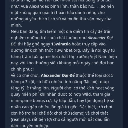
như: Vua Alexander, binh lính, thần bảo hộ,... Tạo nên
một không gian giải trí hoàn hảo dành riêng cho
những ai yêu thích lịch sử và muốn thử vận may của
mình.
Nếu bạn đang tìm kiếm một địa điểm tin cậy để trải
nghiệm những trò chơi chất lượng như
Alexander Đại
Đế
, thì hãy ghé ngay
13winasia
hoặc truy cập vào
đường link chính thức
13winbet.org
. Đây là nơi quy tụ
hàng trăm tựa game hot nhất thị trường Việt Nam hiện
nay, với kho thưởng siêu khủng mỗi ngày chờ đợi bạn
chinh phục!
Về cơ chế chơi,
Alexander Đại Đế
thuộc thể loại slot 5
hàng x 3 cột, sở hữu nhiều tính năng đặc biệt giúp
tăng tỷ lệ thắng lớn. Người chơi có thể kích hoạt vòng
quay miễn phí khi nhận được tổ hợp Wild, tham gia
mini-game bonus cực kỳ hấp dẫn, hay tận dụng hệ số
nhân cao gấp nhiều lần giá trị gốc. Đặc biệt, trò chơi
còn hỗ trợ hai chế độ: chơi thử (demo) và chơi thật
(real play), rất tiện lợi cho cả người mới bắt đầu lẫn
dân chuyên nghiệp.