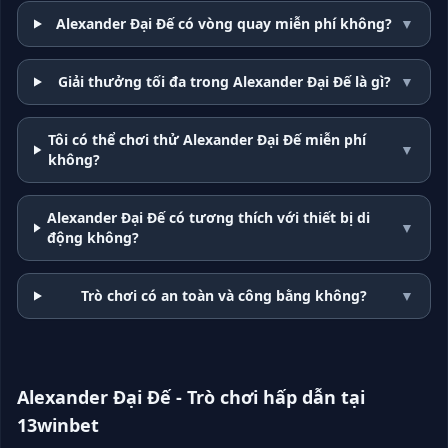
Alexander Đại Đế có vòng quay miễn phí không?
▼
Giải thưởng tối đa trong Alexander Đại Đế là gì?
▼
Tôi có thể chơi thử Alexander Đại Đế miễn phí
▼
không?
Alexander Đại Đế có tương thích với thiết bị di
▼
động không?
Trò chơi có an toàn và công bằng không?
▼
Alexander Đại Đế - Trò chơi hấp dẫn tại
13winbet