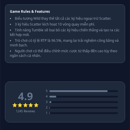
Game Rules & Features
Biểu tượng Wild thay thế tất cả các ký hiệu ngoại trừ Scatter.
3 ký hiệu Scatter kích hoạt 10 vòng quay miễn phí.
Tính năng Tumble sẽ loại bỏ các ký hiệu chiến thắng và tạo ra các
kết hợp mới.
Trò chơi có tỷ lệ RTP là 96.5%, mang lại trải nghiệm công bằng và
minh bạch.
Người chơi có thể điều chỉnh mức cược từ thấp đến cao tùy theo
ngân sách cá nhân.
5
4.9
4
3
⭐⭐⭐⭐⭐
2
1245 Reviews
1