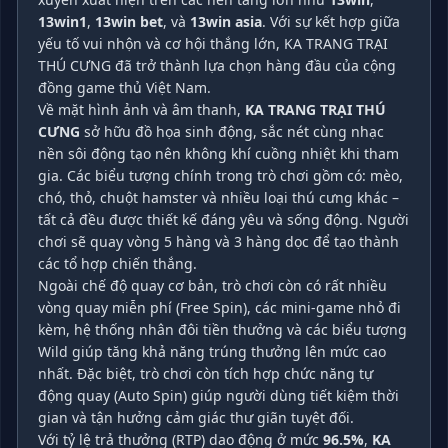
13win1
,
13win bet
, và
13win asia
. Với sự kết hợp giữa
yếu tố vui nhộn và cơ hội thắng lớn, KA TRANG TRẠI
THÚ CƯNG đã trở thành lựa chọn hàng đầu của cộng
đồng game thủ Việt Nam.
Về mặt hình ảnh và âm thanh,
KA TRANG TRẠI THÚ
CƯNG
sở hữu đồ họa sinh động, sắc nét cùng nhạc
nền sôi động tạo nên không khí cuồng nhiệt khi tham
gia. Các biểu tượng chính trong trò chơi gồm có: mèo,
chó, thỏ, chuột hamster và nhiều loại thú cưng khác –
tất cả đều được thiết kế đáng yêu và sống động. Người
chơi sẽ quay vòng 5 hàng và 3 hàng dọc để tạo thành
các tổ hợp chiến thắng.
Ngoài chế độ quay cơ bản, trò chơi còn có rất nhiều
vòng quay miễn phí (Free Spin), các mini-game nhỏ đi
kèm, hệ thống nhân đôi tiền thưởng và các biểu tượng
Wild giúp tăng khả năng trúng thưởng lên mức cao
nhất. Đặc biệt, trò chơi còn tích hợp chức năng tự
động quay (Auto Spin) giúp người dùng tiết kiệm thời
gian và tận hưởng cảm giác thư giãn tuyệt đối.
Với tỷ lệ trả thưởng (RTP) dao động ở mức
96.5%
,
KA