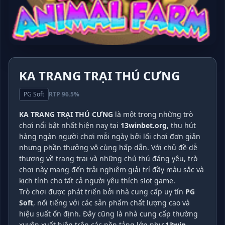
▶
KA TRANG TRẠI THÚ CƯNG
PG Soft
RTP 96.5%
KA TRANG TRẠI THÚ CƯNG
là một trong những trò
chơi nổi bật nhất hiện nay tại
13winbet.org
, thu hút
hàng ngàn người chơi mỗi ngày bởi lối chơi đơn giản
nhưng phần thưởng vô cùng hấp dẫn. Với chủ đề dễ
thương về trang trại và những chú thú đáng yêu, trò
chơi này mang đến trải nghiệm giải trí đầy màu sắc và
kịch tính cho tất cả người yêu thích slot game.
Trò chơi được phát triển bởi nhà cung cấp uy tín
PG
Soft
, nổi tiếng với các sản phẩm chất lượng cao và
hiệu suất ổn định. Đây cũng là nhà cung cấp thường
xuyên xuất hiện trên các nền tảng lớn như
13win
,