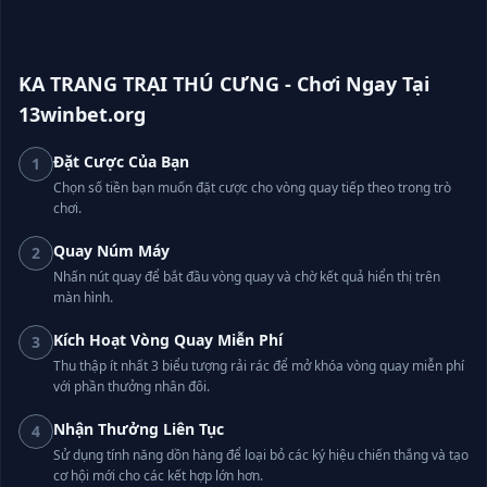
KA TRANG TRẠI THÚ CƯNG - Chơi Ngay Tại
13winbet.org
Đặt Cược Của Bạn
1
Chọn số tiền bạn muốn đặt cược cho vòng quay tiếp theo trong trò
chơi.
Quay Núm Máy
2
Nhấn nút quay để bắt đầu vòng quay và chờ kết quả hiển thị trên
màn hình.
Kích Hoạt Vòng Quay Miễn Phí
3
Thu thập ít nhất 3 biểu tượng rải rác để mở khóa vòng quay miễn phí
với phần thưởng nhân đôi.
Nhận Thưởng Liên Tục
4
Sử dụng tính năng dồn hàng để loại bỏ các ký hiệu chiến thắng và tạo
cơ hội mới cho các kết hợp lớn hơn.