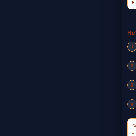
Hướ
1
2
3
4
G