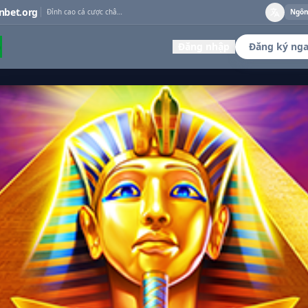
nbet.org
Đỉnh cao cá cược châu Á
Ngôn
Đăng nhập
Đăng ký ng