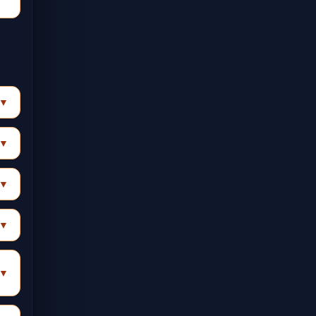
▼
▼
▼
▼
▼