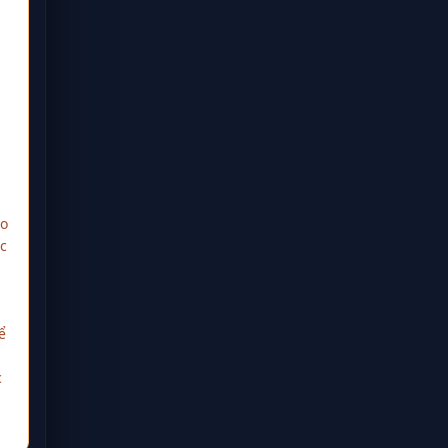
ào
c
p
ể
c