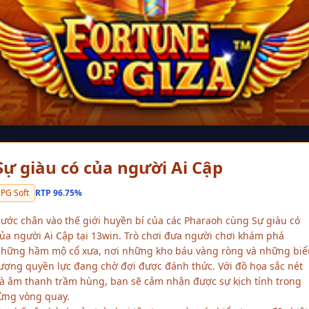
▶
Sự giàu có của người Ai Cập
PG Soft
RTP 96.75%
ước chân vào thế giới huyền bí của các Pharaoh cùng Sự giàu có
ủa người Ai Cập tại 13win. Trò chơi đưa người chơi khám phá
hững hầm mộ cổ xưa, nơi những kho báu vàng ròng và những biể
ượng quyền lực đang chờ đợi được đánh thức. Với đồ họa sắc nét
à âm thanh trầm hùng, bạn sẽ cảm nhận được sự kịch tính trong
ừng vòng quay.