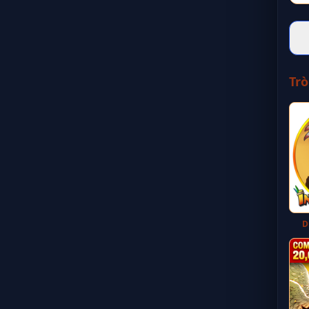
Trò
D