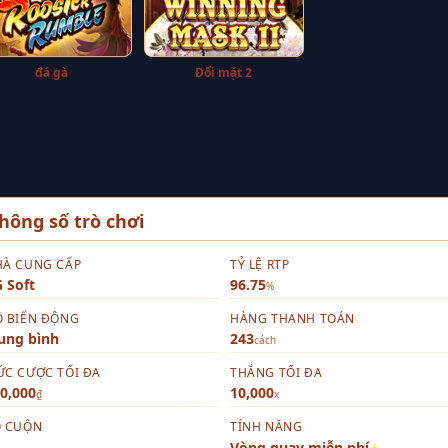
đá gà
Đổi mặt 2
hông số trò chơi
HÀ CUNG CẤP
TỶ LỆ RTP
 Soft
96.75
%
 BIẾN ĐỘNG
HÀNG THANH TOÁN
ung bình
243
cách
C CƯỢC TỐI ĐA
THẮNG TỐI ĐA
0,000
10,000
₫
x
Ố CUỘN
TÍNH NĂNG
Vòng quay miễn phí