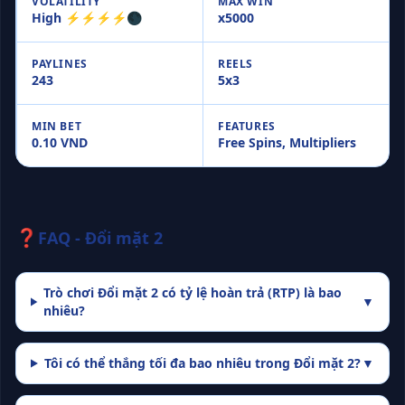
VOLATILITY
MAX WIN
High ⚡⚡⚡⚡🌑
x5000
PAYLINES
REELS
243
5x3
MIN BET
FEATURES
0.10 VND
Free Spins, Multipliers
❓
FAQ - Đổi mặt 2
Trò chơi Đổi mặt 2 có tỷ lệ hoàn trả (RTP) là bao
▼
nhiêu?
Tôi có thể thắng tối đa bao nhiêu trong Đổi mặt 2?
▼