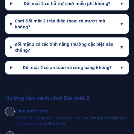
Đổi mặt 2 có hỗ trợ chơi miễn phí không?
▼
Chơi Đổi mặt 2 trên điện thoại có mượt mà
▼
không?
Đổi mặt 2 có các tính năng thưởng đặc biệt nào
▼
không?
Đổi mặt 2 có an toàn và công bằng không?
▼
Hướng dẫn cách chơi Đổi mặt 2
Chọn mức cược
1
Hãy bắt đầu bằng cách lựa chọn số tiền cược phù hợp với ngân sách
của bạn trong bảng điều khiển.